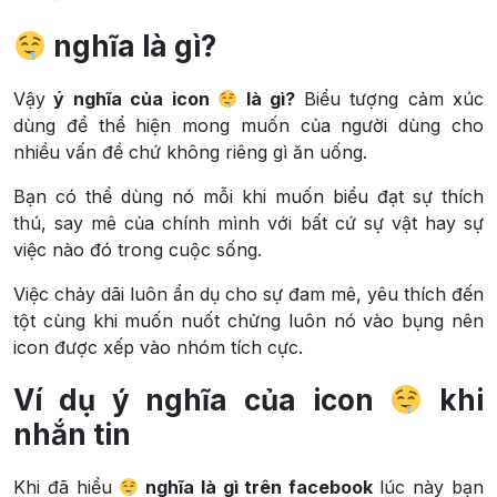
nghĩa là gì?
Vậy
ý nghĩa của icon
là gì?
Biểu tượng cảm xúc
dùng để thể hiện mong muốn của người dùng cho
nhiều vấn đề chứ không riêng gì ăn uống.
Bạn có thể dùng nó mỗi khi muốn biểu đạt sự thích
thú, say mê của chính mình với bất cứ sự vật hay sự
việc nào đó trong cuộc sống.
Việc chảy dãi luôn ẩn dụ cho sự đam mê, yêu thích đến
tột cùng khi muốn nuốt chửng luôn nó vào bụng nên
icon được xếp vào nhóm tích cực.
Ví dụ
ý nghĩa của icon
khi
nhắn tin
Khi đã hiểu
nghĩa là gì trên facebook
lúc này bạn