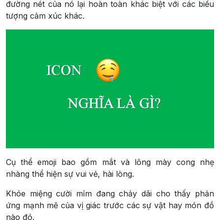
đường nét của nó lại hoàn toàn khác biệt với các biểu
tượng cảm xúc khác.
Cụ thể emoji bao gồm mắt và lông mày cong nhẹ
nhàng thể hiện sự vui vẻ, hài lòng.
Khóe miệng cười mỉm đang chảy dãi cho thấy phản
ứng mạnh mẽ của vị giác trước các sự vật hay món đồ
nào đó.