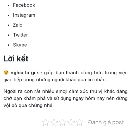
Facebook
Instagram
Zalo
Twitter
Skype
Lời kết
nghĩa là gì
sẽ giúp bạn thành công hơn trong việc
giao tiếp cùng những người khác qua tin nhắn.
Ngoài ra còn rất nhiều emoji cảm xúc thú vị khác đang
chờ bạn khám phá và sử dụng ngay hôm nay nên đừng
vội bỏ qua chúng nhé.
Đánh giá post