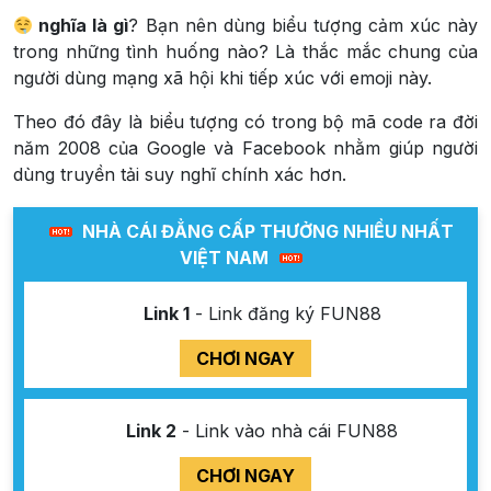
nghĩa là gì
? Bạn nên dùng biểu tượng cảm xúc này
trong những tình huống nào? Là thắc mắc chung của
người dùng mạng xã hội khi tiếp xúc với emoji này.
Theo đó đây là biểu tượng có trong bộ mã code ra đời
năm 2008 của Google và Facebook nhằm giúp người
dùng truyền tải suy nghĩ chính xác hơn.
NHÀ CÁI ĐẲNG CẤP THƯỞNG NHIỀU NHẤT
VIỆT NAM
Link 1
-
Link đăng ký FUN88
CHƠI NGAY
Link 2
-
Link vào nhà cái FUN88
CHƠI NGAY