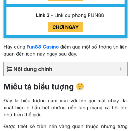
Link 3
-
Link dự phòng FUN88
CHƠI NGAY
Hãy cùng
Fun88 Casino
điểm qua một số thông tin liên
quan đến icon này ngay sau đây.
Nội dung chính
Miêu tả biểu tượng
Đây là biểu tượng cảm xúc với tên gọi mặt chảy dãi
xuất hiện ở hầu hết những nền tảng mạng xã hội lớn
nhỏ trên thế giới.
Được thiết kế trên nền vàng quen thuộc nhưng từng