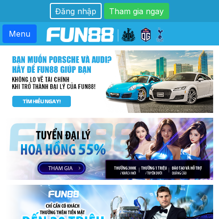
Đăng nhập
Tham gia ngay
Menu