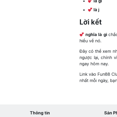
là gì
là j
Lời kết
nghĩa là gì
chắc
hiểu về nó.
Đây có thể xem nh
ngược lại, chính 
ngay hôm nay.
Link vào Fun88 Cl
nhất mỗi ngày, bạn
Thông tin
Sản P