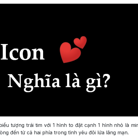
 biểu tượng trái tim với 1 hình to đặt cạnh 1 hình nhỏ là m
lòng đến từ cả hai phía trong tình yêu đôi lứa lãng mạn.