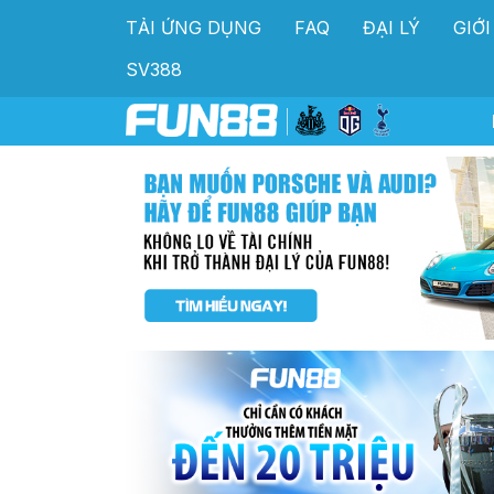
TẢI ỨNG DỤNG
FAQ
ĐẠI LÝ
GIỚI
SV388