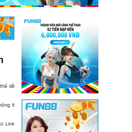
m
thể dễ
ông ít
ừ Link