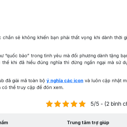
 chắn sẽ không khiến bạn phải thất vọng khi dành thời g
ư “quốc bảo” trong tình yêu mà đối phương dành tặng bạ
vì thế khi đã hiểu đúng nghĩa thì đừng ngần ngại mà sử 
ub đã giải mã toàn bộ
ý nghĩa các icon
và luôn cập nhật m
 có thể truy cập để đón xem.
5/5 - (2 bình 
hẩm
Trung tâm trợ giúp