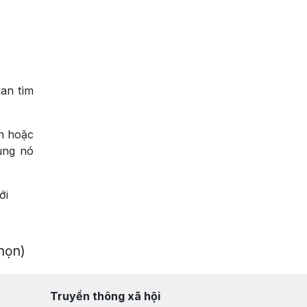
ian tìm
n hoặc
dụng nó
ới
chọn)
Truyền thông xã hội