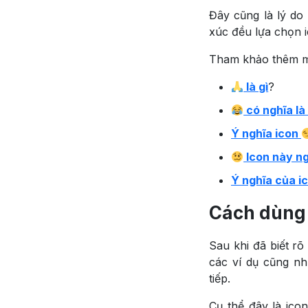
Đây cũng là lý do
xúc đều lựa chọn i
Tham khảo thêm mộ
là gì
?
có nghĩa là 
Ý nghĩa icon
Icon này ngh
Ý nghĩa của i
Cách dùng 
Sau khi đã biết r
các ví dụ cũng nh
tiếp.
Cụ thể đây là ico