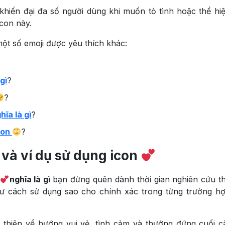
 khiến đại đa số người dùng khi muốn tỏ tình hoặc thể h
con này.
t số emoji được yêu thích khác:
gì
?
?
ĩa là gì
?
con
?
và ví dụ sử dụng icon
õ
nghĩa là gì
bạn đừng quên dành thời gian nghiên cứu t
ư cách sử dụng sao cho chính xác trong từng trường hợ
n thiên về hướng vui vẻ, tình cảm và thường đứng cuối c