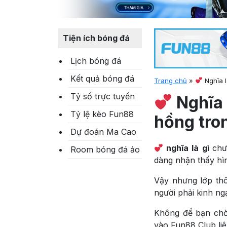
Tiện ích bóng đá
Lịch bóng đá
Kết quả bóng đá
Trang chủ
»
Nghĩa l
Tỷ số trực tuyến
Nghĩa l
Tỷ lệ kèo Fun88
hồng tro
Dự đoán Ma Cao
nghĩa là gì
chư
Room bóng đá ảo
dàng nhận thấy hìn
Vậy nhưng lớp thô
người phải kinh ng
Không để bạn chờ 
vào Fun88 Club liê