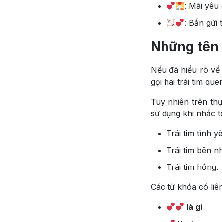
: Mãi yêu
: Bắn gửi
Những tên 
Nếu đã hiểu rõ về
gọi hai trái tim qu
Tuy nhiên trên th
sử dụng khi nhắc t
Trái tim tình y
Trái tim bên n
Trái tim hồng.
Các từ khóa có liê
là gì