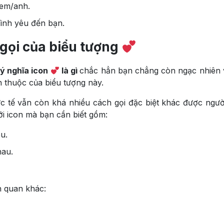
 em/anh.
 tình yêu đến bạn.
gọi của biểu tượng
ý nghĩa icon
là gì
chắc hẳn bạn chẳng còn ngạc nhiên v
en thuộc của biểu tượng này.
ực tế vẫn còn khá nhiều cách gọi đặc biệt khác được ngư
ới icon ️mà bạn cần biết gồm:
êu.
hau.
n quan khác: